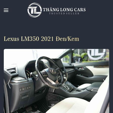
Chuyển
đến
nội
dung
Lexus LM350 2021 Đen/Kem