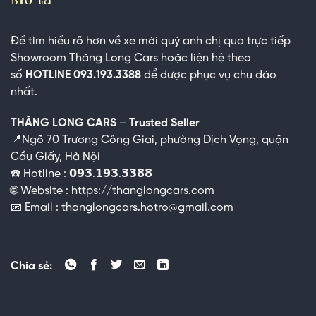
Để tìm hiểu rõ hơn về xe mời quý anh chị qua trực tiếp
Showroom
Thăng Long Cars
hoặc liện hệ theo
số
HOTLINE 093.193.3388
để được phục vụ chu đáo
nhất.
THĂNG LONG CARS
–
Trusted Seller
📍Ngõ 70 Trương Công Giai, phường Dịch Vọng, quận
Cầu Giấy, Hà Nội
☎️ Hotline : 𝟬𝟵𝟯.𝟭𝟵𝟯.𝟯𝟯𝟴𝟴
🌐
Website :
https://thanglongcars.com
📧
Email :
thanglongcars.hotro@gmail.com
Chia sẻ: