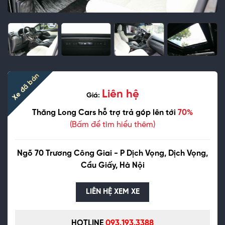
Xe đã bán
Liên hệ
Giá:
Thăng Long Cars hỗ trợ trả góp lên tới
70%
(Bấm để tìm hiểu thêm)
Ngõ 70 Trương Công Giai - P Dịch Vọng, Dịch Vọng,
Cầu Giấy, Hà Nội
LIÊN HỆ XEM XE
HOTLINE
093.193.3388