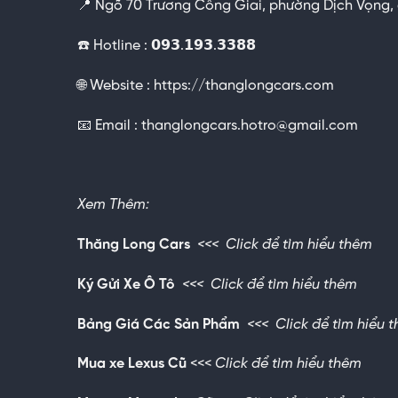
📍 Ngõ 70 Trương Công Giai, phường Dịch Vọng,
☎️ Hotline : 𝟬𝟵𝟯.𝟭𝟵𝟯.𝟯𝟯𝟴𝟴
🌐
Website :
https://thanglongcars.com
📧
Email :
thanglongcars.hotro@gmail.com
Xem Thêm:
Thăng Long Cars
<<<
Click để tìm hiểu thêm
Ký Gửi Xe Ô Tô
<<<
Click để tìm hiểu thêm
Bảng Giá Các Sản Phẩm
<<<
Click để tìm hiểu 
Mua xe Lexus Cũ
<<<
Click để tìm hiểu thêm