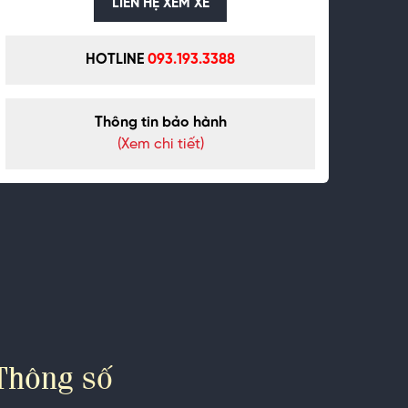
LIÊN HỆ XEM XE
HOTLINE
093.193.3388
Thông tin bảo hành
(Xem chi tiết)
Thông số