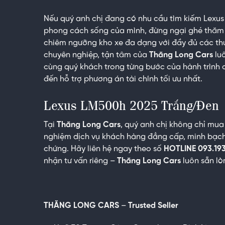
Nếu quý anh chị đang có nhu cầu tìm kiếm Lexus
phong cách sống của mình, đừng ngại ghé thăm
chiêm ngưỡng kho xe đa dạng với đầy đủ các thư
chuyên nghiệp, tận tâm của
Thăng Long Cars
luô
cùng quý khách trong từng bước của hành trình c
đến hỗ trợ phương án tài chính tối ưu nhất.
Lexus LM500h 2025 Trắng/Đen
Tại
Thăng Long Cars
, quý anh chị không chỉ mu
nghiệm dịch vụ khách hàng đẳng cấp, minh bạch
chứng. Hãy liên hệ ngay theo số
HOTLINE 093.19
nhận tư vấn riêng –
Thăng Long Cars
luôn sẵn lò
THĂNG LONG CARS
–
Trusted Seller