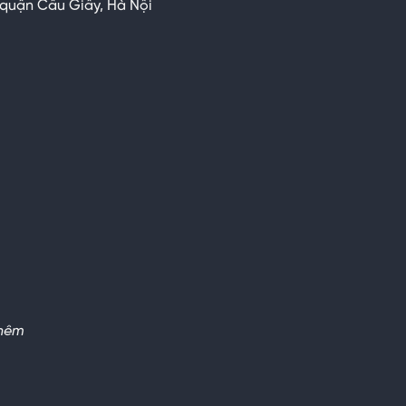
 quận Cầu Giấy,
Hà Nội
thêm