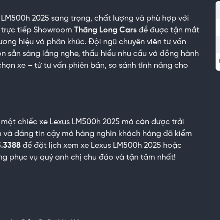
 LM500h 2025 sang trọng, chất lượng và phù hợp với
 trực tiếp Showroom
Thăng Long Cars
để được tận mắt
ơng hiệu và phân khúc. Đội ngũ chuyên viên tư vấn
n sẵn sàng lắng nghe, thấu hiểu nhu cầu và đồng hành
họn xe – từ tư vấn phiên bản, so sánh tính năng cho
a một chiếc xe Lexus LM500h 2025 mà còn được trải
 và đáng tin cậy mà hàng nghìn khách hàng đã kiểm
3.3388
để đặt lịch xem xe Lexus LM500h 2025 hoặc
ng phục vụ quý anh chị chu đáo và tận tâm nhất!