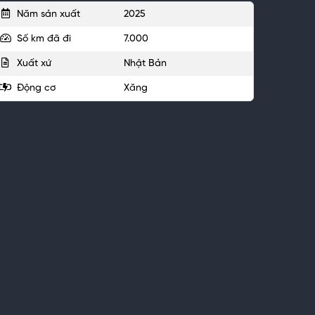
Năm sản xuất
2025
Số km đã đi
7.000
Xuất xứ
Nhật Bản
Động cơ
Xăng