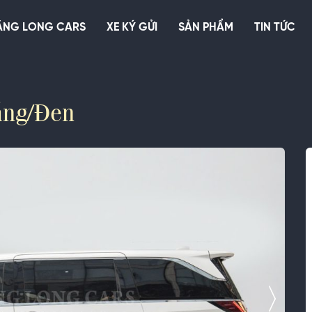
ĂNG LONG CARS
XE KÝ GỬI
SẢN PHẨM
TIN TỨC
ắng/Đen