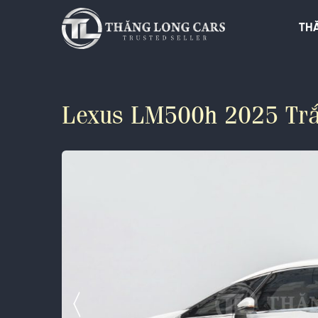
Chuyển
đến
TH
nội
dung
Lexus LM500h 2025 Tr