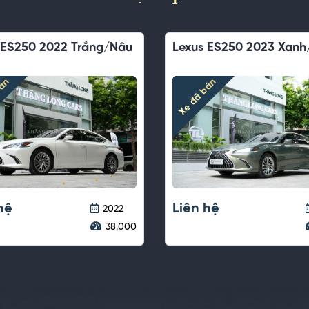
xus RX300 2021 Vàng
Lexus RX350 2017 T
t/Nâu
Xe đã bán
 đã bán
ên hệ
Liên hệ
2021
43.000