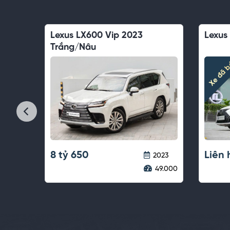
rắng/Nâu
Lexus RX300 2020 Đen/Nâu
Le
Cá
Xe đã bán
Xe
Liên hệ
Li
2018
2020
9.000
73.000