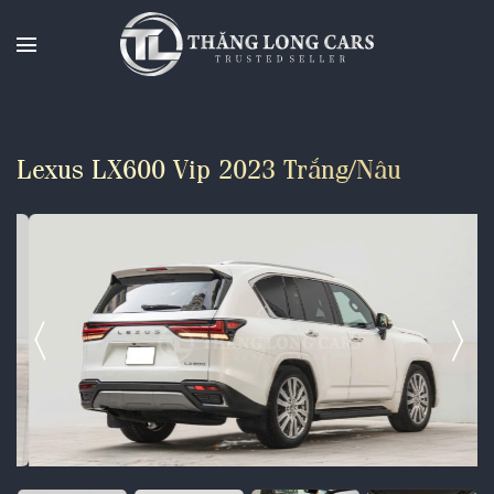
Chuyển
đến
nội
dung
Lexus LX600 Vip 2023 Trắng/Nâu