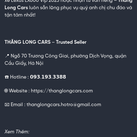
xe Lexus LX600 Vip 2023 hoặc nhận tư vấn riêng –
Thăng
Long Cars
luôn sẵn lòng phục vụ quý anh chị chu đáo và
tận tâm nhất!
THĂNG LONG CARS
–
Trusted Seller
📍 Ngõ 70 Trương Công Giai, phường Dịch Vọng, quận
Cầu Giấy,
Hà Nội
☎️ Hotline : 𝟬𝟵𝟯.𝟭𝟵𝟯.𝟯𝟯𝟴𝟴
🌐
Website :
https://thanglongcars.com
📧
Email :
thanglongcars.hotro@gmail.com
Xem Thêm: