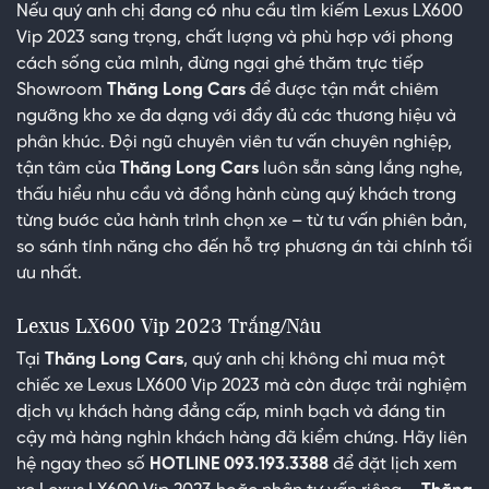
Nếu quý anh chị đang có nhu cầu tìm kiếm Lexus LX600
Vip 2023 sang trọng, chất lượng và phù hợp với phong
cách sống của mình, đừng ngại ghé thăm trực tiếp
Showroom
Thăng Long Cars
để được tận mắt chiêm
ngưỡng kho xe đa dạng với đầy đủ các thương hiệu và
phân khúc. Đội ngũ chuyên viên tư vấn chuyên nghiệp,
tận tâm của
Thăng Long Cars
luôn sẵn sàng lắng nghe,
thấu hiểu nhu cầu và đồng hành cùng quý khách trong
từng bước của hành trình chọn xe – từ tư vấn phiên bản,
so sánh tính năng cho đến hỗ trợ phương án tài chính tối
ưu nhất.
Lexus LX600 Vip 2023 Trắng/Nâu
Tại
Thăng Long Cars
, quý anh chị không chỉ mua một
chiếc xe Lexus LX600 Vip 2023 mà còn được trải nghiệm
dịch vụ khách hàng đẳng cấp, minh bạch và đáng tin
cậy mà hàng nghìn khách hàng đã kiểm chứng. Hãy liên
hệ ngay theo số
HOTLINE 093.193.3388
để đặt lịch xem