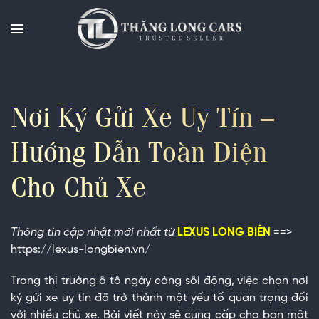
Chuyển
đến
nội
dung
Nơi Ký Gửi Xe Uy Tín –
Hướng Dẫn Toàn Diện
Cho Chủ Xe
Thông tin cập nhật mới nhất từ
LEXUS LONG BIÊN
==>
https://lexus-longbien.vn/
Trong thị trường ô tô ngày càng sôi động, việc chọn nơi
ký gửi xe uy tín đã trở thành một yếu tố quan trọng đối
với nhiều chủ xe. Bài viết này sẽ cung cấp cho bạn một