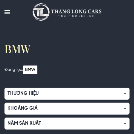
Chuyển
đến
nội
dung
BMW
Đang lọc:
BMW
THƯƠNG HIỆU
KHOẢNG GIÁ
NĂM SẢN XUẤT